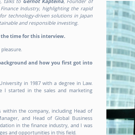
, talks to
Gernot Kapteina
, Founder of
informes se dividen...
asociaciones con...
¡Sección 
¡Secci
Finance Industry, highlighting the rapid
O
or technology-driven solutions in Japan
RACTION
tainable and responsible investing.
he time for this interview.
 pleasure.
r background and how you first got into
niversity in 1987 with a degree in Law.
e I started in the sales and marketing
ns within the company, including Head of
e Manager, and Head of Global Business
ation in the finance industry, and I was
es and opportunities in this field.