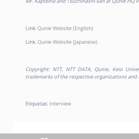
Mr. Kapteina and Tsuchihashi-san at Qunie HQ in
Link:
Qunie Website (English)
Link:
Qunie Website (Japanese)
Copyright:
NTT, NTT DATA, Qunie, Keio Univer
trademarks of the respective organizations and h
Etiquetas:
Interview