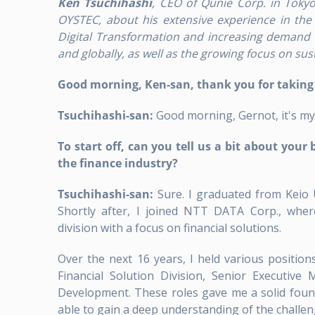
Ken Tsuchihashi
, CEO of Qunie Corp. in Tokyo
OYSTEC, about his extensive experience in the 
GESTIÓN DE RECLAMOS
SOCIOS
CONTACT
AMS (SERVICIOS DE GESTIÓN DE
Digital Transformation and increasing demand f
DATA EXT
APLICACIONES)
and globally, as well as the growing focus on sus
Good morning, Ken-san, thank you for taking t
Tsuchihashi-san:
Good morning, Gernot, it's my
To start off, can you tell us a bit about you
the finance industry?
Tsuchihashi-san:
Sure. I graduated from Keio U
Shortly after, I joined NTT DATA Corp., wher
division with a focus on financial solutions.
Over the next 16 years, I held various positio
Financial Solution Division, Senior Executiv
Development. These roles gave me a solid found
able to gain a deep understanding of the challeng