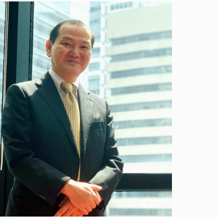
abierta!
ón abierta!