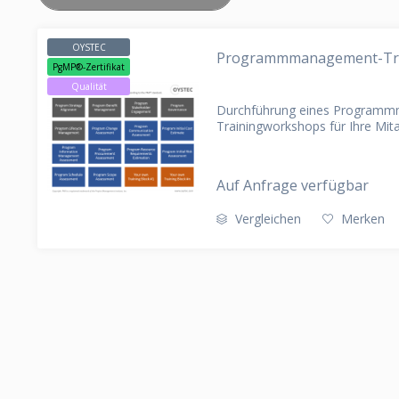
CLAIM MANAGEMENT
PARTNER
DATA EXT
KONTAKT
AMS (APPLICATION MANAGEMENT
OYSTEC
Programmmanagement-Tr
SERVICES)
PgMP®-Zertifikat
Qualität
Durchführung eines Program
Trainingworkshops für Ihre Mit
Auf Anfrage verfügbar
Vergleichen
Merken