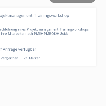
 sind...
nen!
Bereich öffnen!
ojektmanagement-Trainingsworkshop
rchführung eines Projektmanagement-Trainingworkshops
r Ihre Mitarbeiter nach PMI® PMBOK® Guide.
f Anfrage verfügbar
Vergleichen
Merken