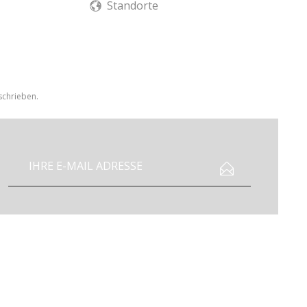
Standorte
schrieben.
Ich habe die
Datenschutzbestimmungen
zur Kenntnis genommen.