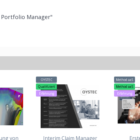
 Portfolio Manager"
OYSTEC
Method aaS
Qualifiziert
Method aaS
Erfahrung
Erfahrung
rung von
Interim Claim Manager
Erst