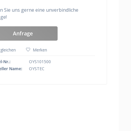
 sind...
nen!
Bereich öffnen!
en Sie uns gerne eine unverbindliche
ge!
Anfrage
gleichen
Merken
l-Nr.:
OYS101500
eller Name:
OYSTEC