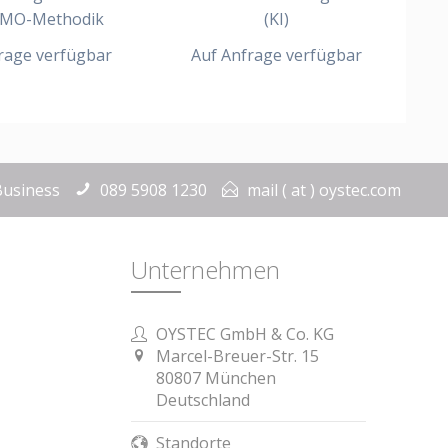
MO-Methodik
(KI)
rage verfügbar
Auf Anfrage verfügbar
Business
089 5908 1230
mail ( at ) oystec.com
Unternehmen
OYSTEC GmbH & Co. KG
Marcel-Breuer-Str. 15
80807 München
Deutschland
Standorte