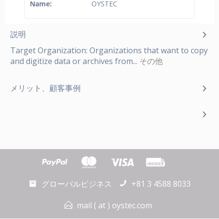
Name:
OYSTEC
説明
Target Organization: Organizations that want to copy
and digitize data or archives from...
その他
メリット、顧客事例
グローバルビジネス
+81 3 4588 8033
mail ( at ) oystec.com